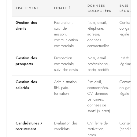
DONNÉES
BASE
TRAITEMENT
FINALITÉ
COLLECTÉES
LÉGALE
Gestion des
Facturation,
Nom, email,
Contrat /
clients
suivi de
téléphone,
obligation
mission,
adresse,
légale
communication
données
commerciale
contractuelles
Gestion des
Prospection
Nom, email
Intérêt
prospects
commerciale,
professionnel,
légitime (
suivi des devis
poste, société
Gestion des
Administration
État civil,
Contrat /
salariés
RH, paie,
coordonnées,
obligation
formation
CV, données
légale
bancaires,
données de
santé (si arrêt)
Candidatures /
Évaluation des
CV, lettre de
Consentem
recrutement
candidats
motivation,
(candidat)
notes