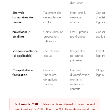
d'entretien
Site web ·
Traitement des
Nom, email,
Consentem
formulaires de
demandes de
message,
/ intérêt
contact
contact
adresse IP
légitime
Newsletter /
Communication,
Email, prénom,
Consentem
emailing
prospection,
préférences
explicite
fidélisation
Vidéosurveillance
Sécurité des
Images des
Intérêt
(si applicable)
locaux
personnes
légitime
présentes
Comptabilité et
Gestion
Données
Obligation
facturation
financière,
d'identification,
légale
obligations
montants,
fiscales
références
contrats
⚠ Amende CNIL :
L'absence de registre est un manquement
sanctionné par la CNIL. Pour une TPE, l'amende via procédure