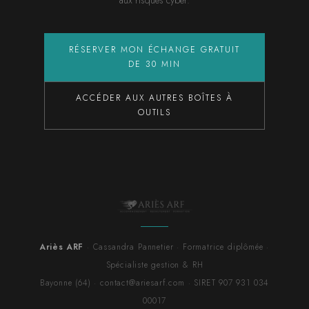
aux risques cyber.
RÉSERVER MON ÉCHANGE GRATUIT
DE 30 MIN
ACCÉDER AUX AUTRES BOÎTES À
OUTILS
Ariès ARF
· Cassandra Pannetier · Formatrice diplômée ·
Spécialiste gestion & RH
Bayonne (64) · contact@ariesarf.com · SIRET 907 931 034
00017