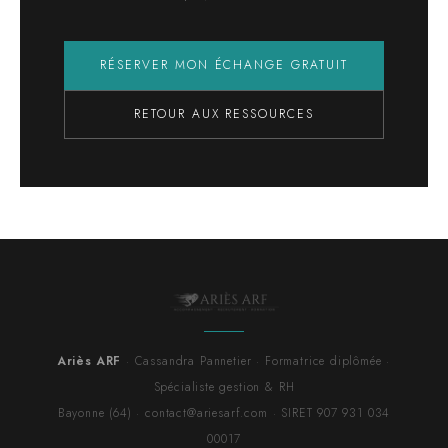
RÉSERVER MON ÉCHANGE GRATUIT
RETOUR AUX RESSOURCES
Ariès ARF
· Cassandra Pannetier · Formatrice diplômée ·
Spécialiste gestion & RH
Bayonne (64) · contact@ariesarf.com · SIRET 907 931 034
00017