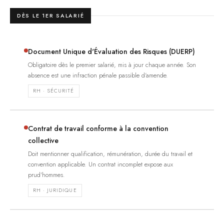
DÈS LE 1ER SALARIÉ
Document Unique d'Évaluation des Risques (DUERP)
Obligatoire dès le premier salarié, mis à jour chaque année. Son
absence est une infraction pénale passible d'amende.
RH · SÉCURITÉ
Contrat de travail conforme à la convention
collective
Doit mentionner qualification, rémunération, durée du travail et
convention applicable. Un contrat incomplet expose aux
prud'hommes.
RH · JURIDIQUE