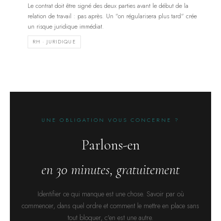
Le contrat doit être signé des deux parties avant le début de la
relation de travail : pas après. Un "on régularisera plus tard" crée
un risque juridique immédiat.
RH · JURIDIQUE
UNE OBLIGATION VOUS CONCERNE ?
Parlons-en
en 30 minutes, gratuitement
Identifier ce qui manque est une chose. Savoir par où
commencer, dans quel ordre et comment le mettre en place sans
tout bloquer, c'en est une autre.