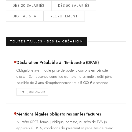
DÈS 20 SALARIÉS
DÈS 50 SALARIÉS
DIGITAL & IA
RECRUTEMENT
TOUTES TAILLES · DÈS LA CRÉATION
Déclaration Préalable à l'Embauche (DPAE)
Obligatoire avant toute prise de poste, y compris en période
d'essai. Son absence constitue du travail dissimulé : délit pénal
passible de 3 ans d'emprisonnement et 45 000 € d'amende.
RH · JURIDIQUE
Mentions légales obligatoires sur les factures
Numéro SIRET, forme juridique, adresse, numéro de TVA (si
applicable), RCS, conditions de paiement et pénalités de retard.