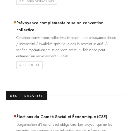
RH · ORGANISATION
Prévoyance complémentaire selon convention
collective
Certaines conventions collectives imposent une prévoyance décès
/ incapacité / invalidité spécifique dès le premier salarié. À
vérifier impérativement selon votre secteur : l'absence peut
entraîner un redressement URSSAF.
RH · SOCIAL
DÈS 11 SALARIÉS
Élections du Comité Social et Économique (CSE)
L'organisation d'élections est obligatoire. L'employeur qui ne les
organise pas s'expose à une infraction pénale, même si les