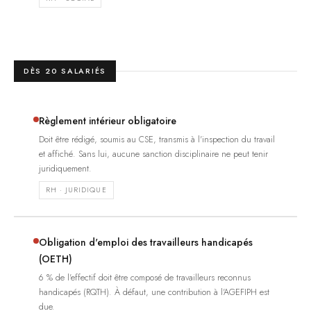
DÈS 20 SALARIÉS
Règlement intérieur obligatoire
Doit être rédigé, soumis au CSE, transmis à l'inspection du travail
et affiché. Sans lui, aucune sanction disciplinaire ne peut tenir
juridiquement.
RH · JURIDIQUE
Obligation d'emploi des travailleurs handicapés
(OETH)
6 % de l'effectif doit être composé de travailleurs reconnus
handicapés (RQTH). À défaut, une contribution à l'AGEFIPH est
due.