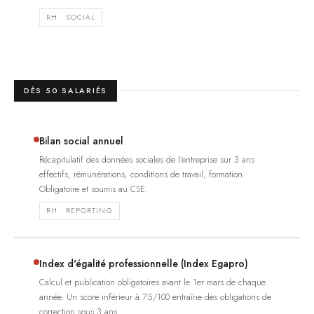
RH · SOCIAL
DÈS 50 SALARIÉS
Bilan social annuel
Récapitulatif des données sociales de l'entreprise sur 3 ans :
effectifs, rémunérations, conditions de travail, formation.
Obligatoire et soumis au CSE.
RH · REPORTING
Index d'égalité professionnelle (Index Egapro)
Calcul et publication obligatoires avant le 1er mars de chaque
année. Un score inférieur à 75/100 entraîne des obligations de
correction sous 3 ans.