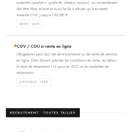
essentiels (analytics, publicité, réseaux sociaux). Le consentement
doit être libre, éclairé et aussi facile à refuser qu'à accepter.
Amende CNIL jusqu'à 150 000 €.
RGPD · WEB
CGV / CGU si vente en ligne
Obligatoires pour tout site de e-commerce ou de vente de services
en ligne. Elles doivent préciser les conditions de vente, les délais,
le droit de rétractation (14 jours en B2C) et les modalités de
réclamation.
JURIDIQUE · WEB
RECRUTEMENT · TOUTES TAILLES