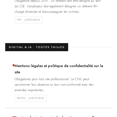
Obligatoire depuis 2019 : un référent doit être désigné au sein
du CSE. L'employeur doit également désigner un référent RH
chargé d'orienter et d'accompagner les victimes.
RH · JURIDIQUE
DIGITAL & IA · TOUTES TAILLES
Mentions légales et politique de confidentialité sur le
site
Obligatoires pour tout site professionnel. La CNIL peut
sanctionner leur absence ou leur non-conformité avec des
amendes importantes.
RGPD · JURIDIQUE