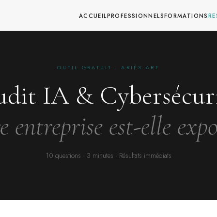
ACCUEIL
PROFESSIONNELS
FORMATIONS
RE
OUTIL GRATUIT · ARIÈS ARF
dit IA & Cybersécur
e entreprise est-elle expo
10 questions · 3 minutes · Résultats immédiats