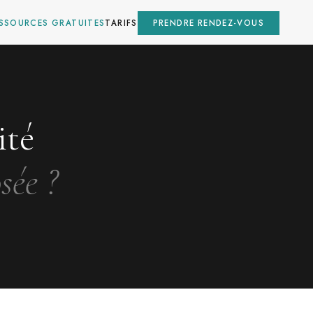
SSOURCES GRATUITES
TARIFS
PRENDRE RENDEZ-VOUS
ité
sée ?