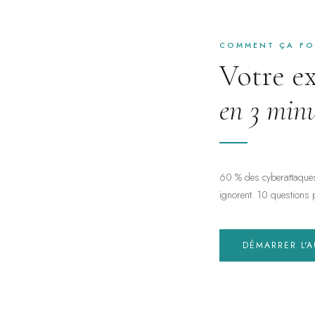
COMMENT ÇA F
Votre e
en 3 minu
60 % des cyberattaques 
ignorent. 10 questions p
DÉMARRER L'A