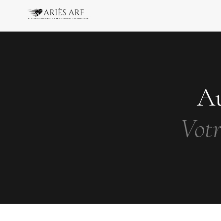
Au
Votr