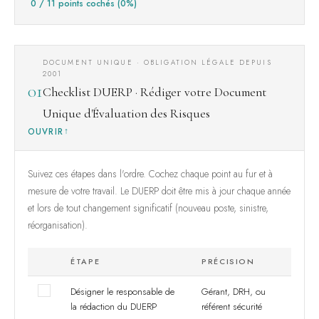
0 / 11 points cochés (0%)
DOCUMENT UNIQUE · OBLIGATION LÉGALE DEPUIS
2001
01
Checklist DUERP · Rédiger votre Document
Unique d'Évaluation des Risques
OUVRIR
Suivez ces étapes dans l'ordre. Cochez chaque point au fur et à
mesure de votre travail. Le DUERP doit être mis à jour chaque année
et lors de tout changement significatif (nouveau poste, sinistre,
réorganisation).
ÉTAPE
PRÉCISION
Désigner le responsable de
Gérant, DRH, ou
la rédaction du DUERP
référent sécurité