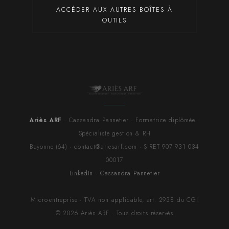
ACCÉDER AUX AUTRES BOÎTES À
OUTILS
Ariès ARF
· Cassandra Pannetier · Formatrice diplômée ·
Spécialiste gestion & RH
Bayonne (64) · contact@ariesarf.com · SIRET 907 931 034
00017
LinkedIn · Cassandra Pannetier
Micro-entreprise · TVA non applicable, art. 293B du CGI
© 2026 Ariès ARF · Tous droits réservés