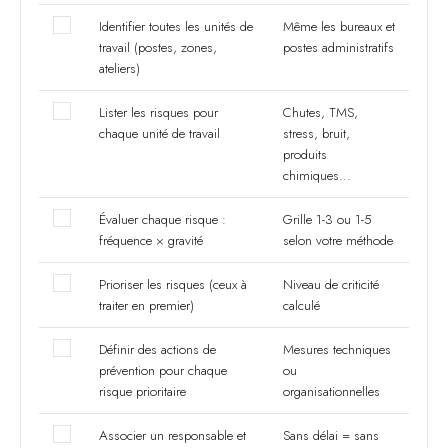
Identifier toutes les unités de
Même les bureaux et
travail (postes, zones,
postes administratifs
ateliers)
Lister les risques pour
Chutes, TMS,
chaque unité de travail
stress, bruit,
produits
chimiques…
Évaluer chaque risque :
Grille 1-3 ou 1-5
fréquence × gravité
selon votre méthode
Prioriser les risques (ceux à
Niveau de criticité
traiter en premier)
calculé
Définir des actions de
Mesures techniques
prévention pour chaque
ou
risque prioritaire
organisationnelles
Associer un responsable et
Sans délai = sans